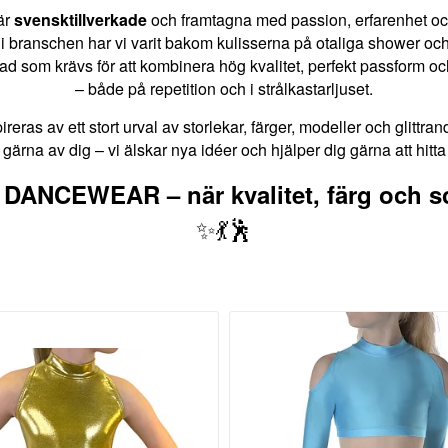
är
svensktillverkade
och framtagna med passion, erfarenhet och 
i branschen har vi varit bakom kulisserna på otaliga shower och 
vad som krävs för att kombinera hög kvalitet, perfekt passform o
– både på repetition och i strålkastarljuset.
eras av ett stort urval av storlekar, färger, modeller och glittrand
gärna av dig – vi älskar nya idéer och hjälper dig gärna att hitta 
NCEWEAR – när kvalitet, färg och s
✨💃🕺