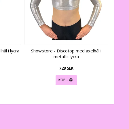
ål i lycra
Showstore - Discotop med axelhål i
metallic lycra
729 SEK
KÖP…