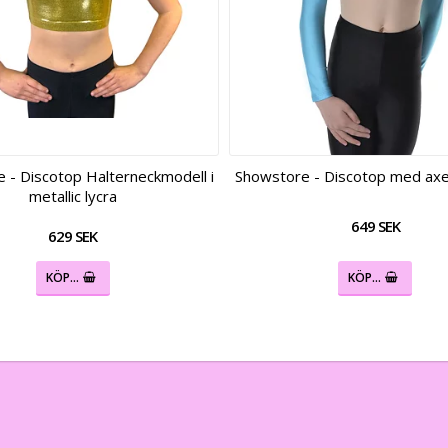
 - Discotop Halterneckmodell i
Showstore - Discotop med axelh
metallic lycra
649 SEK
629 SEK
KÖP…
KÖP…