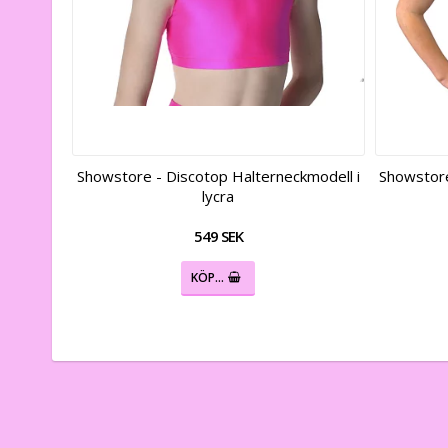
Showstore - Discotop Halterneckmodell i
Showstore
lycra
549 SEK
KÖP…