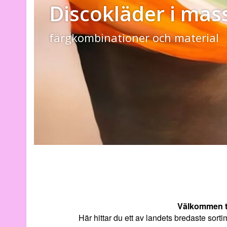
Discokläder i mas
färgkombinationer och material
Välkommen t
Här hittar du ett av landets bredaste sort