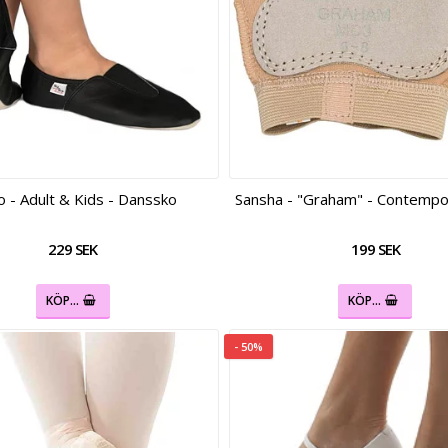
co - Adult & Kids - Danssko
Sansha - "Graham" - Contempo
229 SEK
199 SEK
KÖP…
KÖP…
- 50%