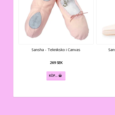
Sansha - Tekniksko i Canvas
San
269 SEK
KÖP…