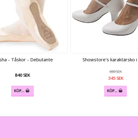
sha - Tåskor - Debutante
Showstore's karaktärsko i
690 SEK
840 SEK
345 SEK
KÖP…
KÖP…