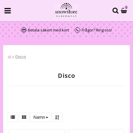
0
Betala säkert med kort
Frågor? Ring oss!
Disco
Disco
Namn