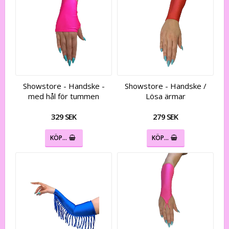
Showstore - Handske -
Showstore - Handske /
med hål för tummen
Lösa ärmar
329 SEK
279 SEK
KÖP…
KÖP…